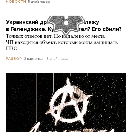
5 дней назад
НОВОСТИ
Украинский дрон попал по пляжу
в Геленджике. Куда он летел? Его сбили?
Точных ответов нет. Но недалеко от места
ЧП находится объект, который могла защищать
ПВО
3 карточки
5 дней назад
РАЗБОР