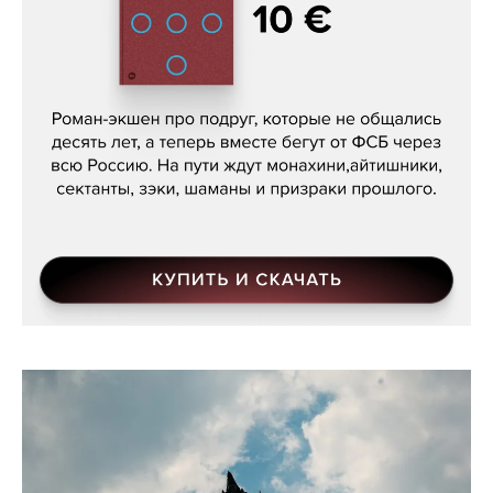
Кира Ярмыш, «Тут недалеко»