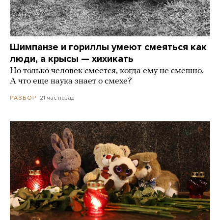
Шимпанзе и гориллы умеют смеяться как
люди, а крысы — хихикать
Но только человек смеется, когда ему не смешно.
А что еще наука знает о смехе?
21 час назад
РАЗБОР