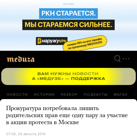
Перейти
к
материалам
НОВОСТИ
ИСТОРИИ
РАЗБОР
ПОДКАСТЫ
МАГАЗ
П
Прокуратура потребовала лишить
родительских прав еще одну пару за участие
в акции протеста в Москве
07:36, 26 августа 2019