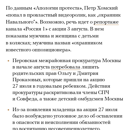
По данным «Апологии протеста», Петр Хомский
«попал в провластный видеоролик, как „охранник
Навального“». Возможно, речь идет о
репортаже
канала «Россия 1» с акции 3 августа. В нем
показаны мужчина и женщина с детьми
в колясках; мужчина назван «охранником
известного оппозиционера».
Перовская межрайонная прокуратура Москвы
в начале августа
потребовала
лишить
родительских прав Ольгу и Дмитрия
Проказовых, которые пришли на акцию
27 июля в годовалым ребенком. Действия
прокуратуры раскритиковали члены СПЧ
и Совфеда, а также детский омбудсмен Москвы
Из-за появления младенца на акции 27 июля
было возбуждено уголовное дело об оставлении
в опасности и неисполнении обязанностей
по воспитанию несовершеннолетнего.