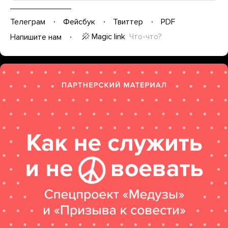
Телеграм
Фейсбук
Твиттер
PDF
Magic link
Что-что?
Напишите нам