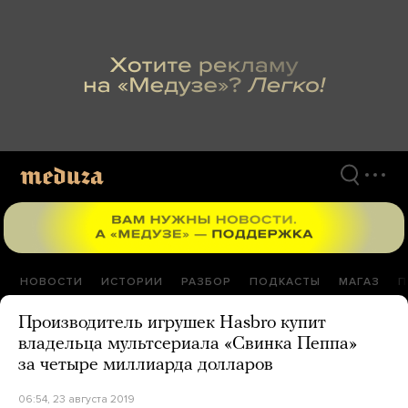
Перейти
к
материалам
НОВОСТИ
ИСТОРИИ
РАЗБОР
ПОДКАСТЫ
МАГАЗ
П
Производитель игрушек Hasbro купит
владельца мультсериала «Свинка Пеппа»
за четыре миллиарда долларов
06:54, 23 августа 2019