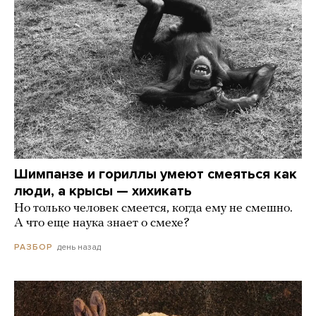
Шимпанзе и гориллы умеют смеяться как
люди, а крысы — хихикать
Но только человек смеется, когда ему не смешно.
А что еще наука знает о смехе?
день назад
РАЗБОР