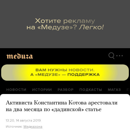
Перейти
к
материалам
НОВОСТИ
ИСТОРИИ
РАЗБОР
ПОДКАСТЫ
МАГАЗ
П
Активиста Константина Котова арестовали
на два месяца по «дадинской» статье
13:20, 14 августа 2019
Источник:
Медиазона