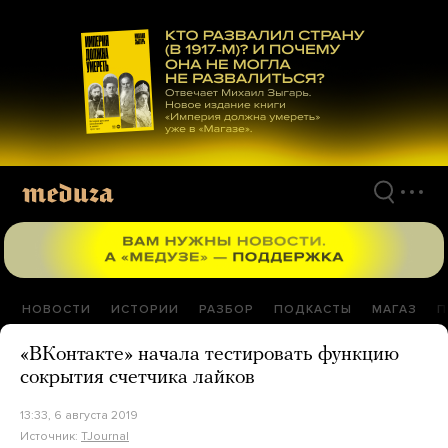
Перейти
к
материалам
НОВОСТИ
ИСТОРИИ
РАЗБОР
ПОДКАСТЫ
МАГАЗ
П
«ВКонтакте» начала тестировать функцию
сокрытия счетчика лайков
13:33, 6 августа 2019
Источник:
TJournal