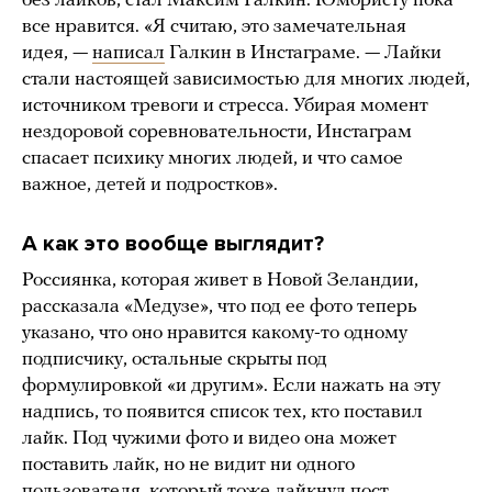
без лайков, стал Максим Галкин. Юмористу пока
все нравится. «Я считаю, это замечательная
идея, —
написал
Галкин в Инстаграме. — Лайки
стали настоящей зависимостью для многих людей,
источником тревоги и стресса. Убирая момент
нездоровой соревновательности, Инстаграм
спасает психику многих людей, и что самое
важное, детей и подростков».
А как это вообще выглядит?
Россиянка, которая живет в Новой Зеландии,
рассказала «Медузе», что под ее фото теперь
указано, что оно нравится какому-то одному
подписчику, остальные скрыты под
формулировкой «и другим». Если нажать на эту
надпись, то появится список тех, кто поставил
лайк. Под чужими фото и видео она может
поставить лайк, но не видит ни одного
пользователя, который тоже лайкнул пост.