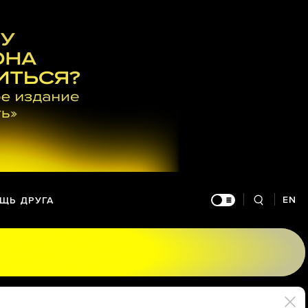
EN
ЩЬ ДРУГА