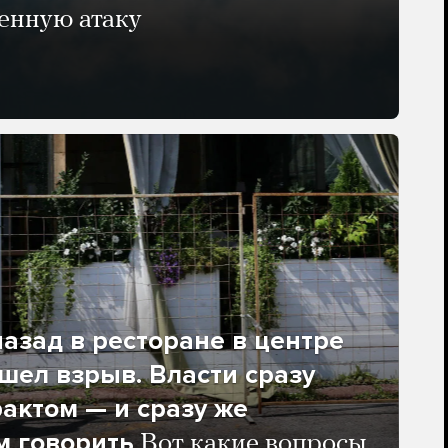
енную атаку
азад в ресторане в центре
ел взрыв. Власти сразу
рактом — и сразу же
м говорить
Вот какие вопросы