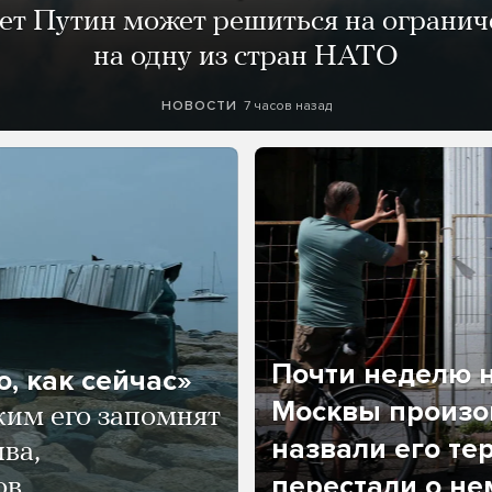
лет Путин может решиться на огранич
на одну из стран НАТО
7 часов назад
НОВОСТИ
Почти неделю н
, как сейчас»
Москвы произош
ким его запомнят
назвали его те
ва,
перестали о не
ов.