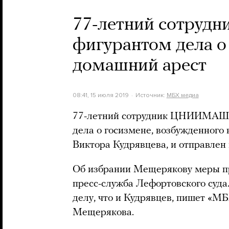
77-летний сотруд
фигурантом дела о
домашний арест
08:41, 15 июля 2019
Источник:
МБХ медиа
77-летний сотрудник ЦНИИМАШ 
дела о госизмене, возбужденного 
Виктора Кудрявцева, и отправлен
Об избрании Мещерякову меры 
пресс-служба Лефортовского суда.
делу, что и Кудрявцев, пишет «М
Мещерякова.