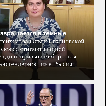
озвращается в темные
психиатра Ольги Бухановской
олся со стигматизацией
го дочь призывает бороться
ансгендерности» в России