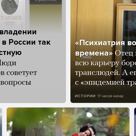
 владении
 в России так
«Психиатрия в
астную
времена»
Отец 
Люди
всю карьеру бор
в советует
транслюдей. А е
и вопросы
с «эпидемией тр
17 часов назад
ИСТОРИИ