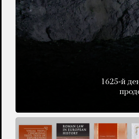
1625-й де
прод