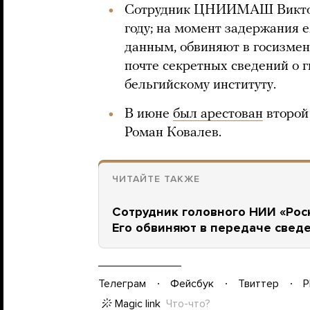
Сотрудник ЦНИИМАШ Виктор 
году; на момент задержания 
данным, обвиняют в госизмен
почте секретных сведений о 
бельгийскому институту.
В июне
был арестован
второй 
Роман Ковалев.
ЧИТАЙТЕ ТАКЖЕ
Сотрудник головного НИИ «Роск
Его обвиняют в передаче свед
Телеграм
Фейсбук
Твиттер
P
Magic link
Что-что?