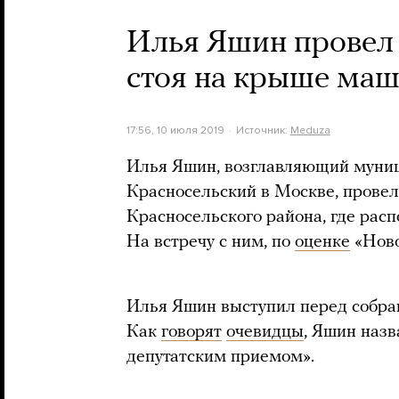
Илья Яшин провел 
стоя на крыше ма
17:56, 10 июля 2019
Источник:
Meduza
Илья Яшин, возглавляющий муни
Красносельский в Москве, провел 
Красносельского района, где расп
На встречу с ним, по
оценке
«Ново
Илья Яшин выступил перед собра
Как
говорят
очевидцы
, Яшин наз
депутатским приемом».