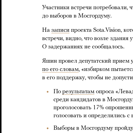
Участники встречи потребовали, 
до выборов в Мосгордуму.
На
записи
проекта Sota.Vision, к
встречи, видно, что возле здания
О задержаниях не сообщалось.
Яшин провел депутатский прием у
по его словам
, «избирком пытает
в его поддержку, чтобы не допусти
По
результатам
опроса «Левад
среди кандидатов в Мосгорд
проголосовать 17% опрошенны
голосовать и определились с 
Выборы в Мосгордуму пройдут