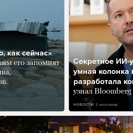
, как сейчас»
Секретное ИИ-у
ким его запомнят
умная колонка 
ва,
разработала к
ов.
узнал Bloomberg
2 часа назад
НОВОСТИ