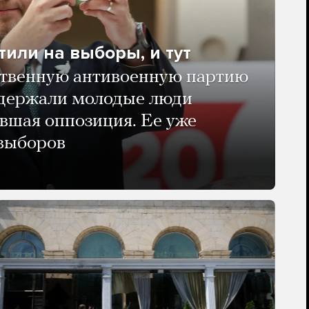
тили на выборы, и тут
твенную антивоенную партию
ддержали молодые люди
авшая оппозиция. Ее уже
 выборов