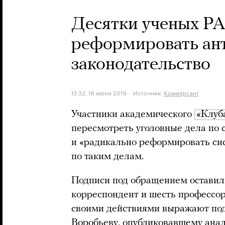
Десятки ученых Р
реформировать ан
законодательство
13:32, 18 июня 2019
Источник:
Коммерсант
Участники академического
«Клуб
пересмотреть уголовные дела по 
и «радикально реформировать сис
по таким делам.
Подписи под обращением оставил
корреспондент и шесть профессор
своими действиями выражают по
Воробьеву,
опубликовавшему
анал