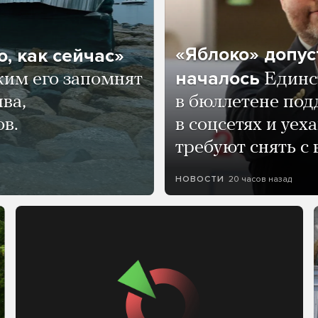
«Яблоко» допус
, как сейчас»
началось
ким его запомнят
Единс
ва,
в бюллетене по
ов.
в соцсетях и уех
требуют снять с
20 часов назад
НОВОСТИ