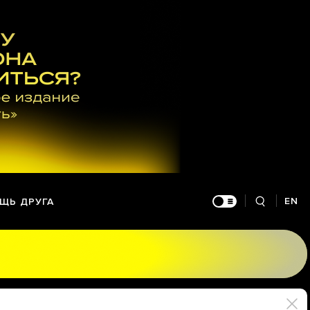
EN
ЩЬ ДРУГА