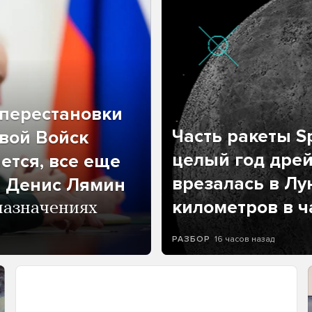
перестановки
Часть ракеты Sp
вой Войск
целый год дрей
ется, все еще
врезалась в Лу
л Денис Лямин
километров в ч
назначениях
16 часов назад
РАЗБОР