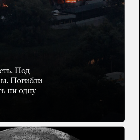
сть. Под
ры. Погибли
ть ни одну