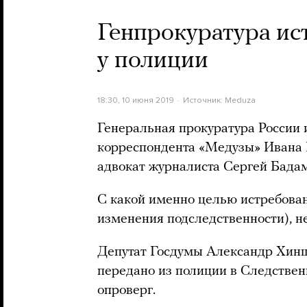
Генпрокуратура ис
у полиции
18:30, 10 июня 2019
Источник:
Meduza
Генеральная прокуратура России 
корреспондента «Медузы» Ивана 
адвокат журналиста Сергей Бада
С какой именно целью истребова
изменения подследственности), н
Депутат Госдумы Александр Хиншт
передано из полиции в Следстве
опроверг.