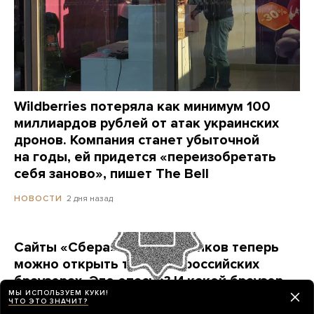
Wildberries потеряла как минимум 100
миллиардов рублей от атак украинских
дронов. Компания станет убыточной
на годы, ей придется «переизобретать
себя заново», пишет The Bell
2 дня назад
НОВОСТИ
Сайты «Сбера» и других банков теперь
можно открыть только в российских
браузерах. Это опасно? И какой браузер
МЫ ИСПОЛЬЗУЕМ КУКИ!
выбрать?
ЧТО ЭТО ЗНАЧИТ?