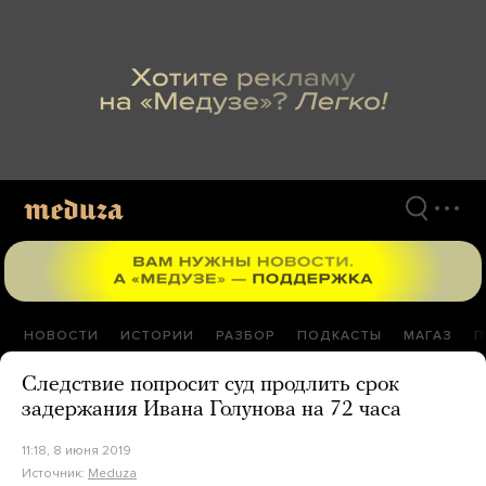
Перейти
к
материалам
НОВОСТИ
ИСТОРИИ
РАЗБОР
ПОДКАСТЫ
МАГАЗ
П
Следствие попросит суд продлить срок
задержания Ивана Голунова на 72 часа
11:18, 8 июня 2019
Источник:
Meduza