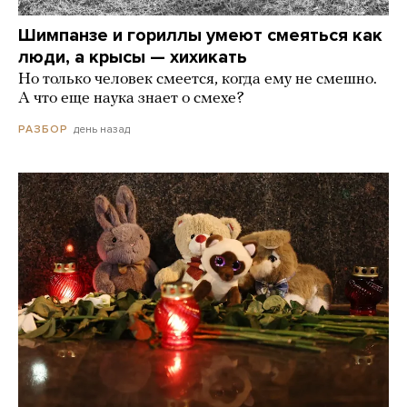
Шимпанзе и гориллы умеют смеяться как
люди, а крысы — хихикать
Но только человек смеется, когда ему не смешно.
А что еще наука знает о смехе?
день назад
РАЗБОР