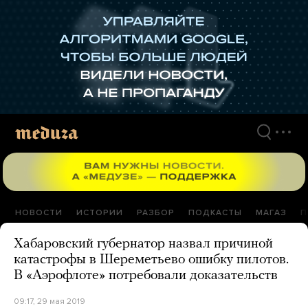
Перейти
к
материалам
НОВОСТИ
ИСТОРИИ
РАЗБОР
ПОДКАСТЫ
МАГАЗ
П
Хабаровский губернатор назвал причиной
катастрофы в Шереметьево ошибку пилотов.
В «Аэрофлоте» потребовали доказательств
09:17, 29 мая 2019