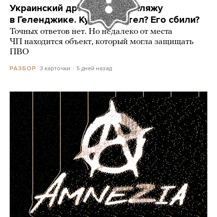
Украинский дрон попал по пляжу
в Геленджике. Куда он летел? Его сбили?
Точных ответов нет. Но недалеко от места
ЧП находится объект, который могла защищать
ПВО
3 карточки
5 дней назад
РАЗБОР