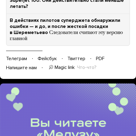
Superjet 100. Они действительно стали меньше
летать?
В действиях пилотов суперджета обнаружили
ошибки — и до, и после жесткой посадки
в Шереметьево
Следователи считают эту версию
главной
Телеграм
Фейсбук
Твиттер
PDF
Magic link
Что-что?
Напишите нам