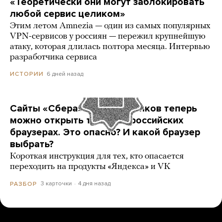
«Теоретически они могут заблокировать
любой сервис целиком»
Этим летом Amnezia — один из самых популярных
VPN-сервисов у россиян — пережил крупнейшую
атаку, которая длилась полтора месяца. Интервью
разработчика сервиса
6 дней назад
ИСТОРИИ
Сайты «Сбера» и других банков теперь
можно открыть только в российских
браузерах. Это опасно? И какой браузер
выбрать?
Короткая инструкция для тех, кто опасается
переходить на продукты «Яндекса» и VK
3 карточки
4 дня назад
РАЗБОР