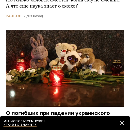
Но только человек смеется, когда ему не смешно.
А что еще наука знает о смехе?
2 дня назад
РАЗБОР
О погибших при падении украинского
дрона на пляж в Геленджике по-прежнему
МЫ ИСПОЛЬЗУЕМ КУКИ!
ЧТО ЭТО ЗНАЧИТ?
известно крайне мало. Вот что удалось