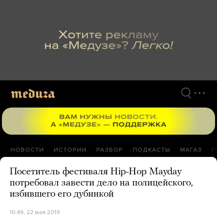
Перейти
к
материалам
НОВОСТИ
ИСТОРИИ
РАЗБОР
ПОДКАСТЫ
МАГАЗ
П
Посетитель фестиваля Hip-Hop Mayday
потребовал завести дело на полицейского,
избившего его дубинкой
10:49, 22 мая 2019