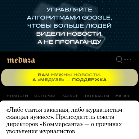
Перейти
к
материалам
НОВОСТИ
ИСТОРИИ
РАЗБОР
ПОДКАСТЫ
МАГАЗ
П
«Либо статья заказная, либо журналистам
скандал нужнее». Председатель совета
директоров «Коммерсанта» — о причинах
увольнения журналистов