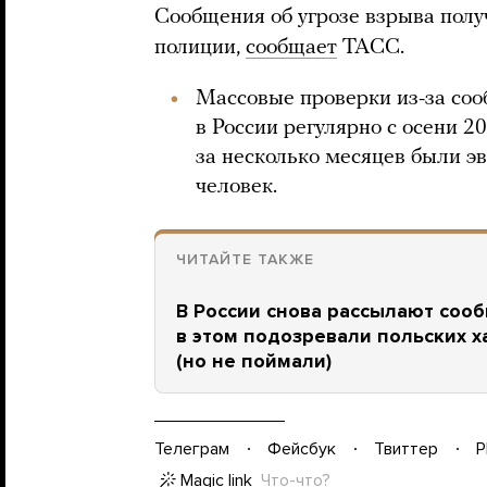
Сообщения об угрозе взрыва получ
полиции,
сообщает
ТАСС.
Массовые проверки из-за соо
в России регулярно с осени 20
за несколько месяцев были э
человек.
ЧИТАЙТЕ ТАКЖЕ
В России снова рассылают соо
в этом подозревали польских х
(но не поймали)
Телеграм
Фейсбук
Твиттер
P
Magic link
Что-что?