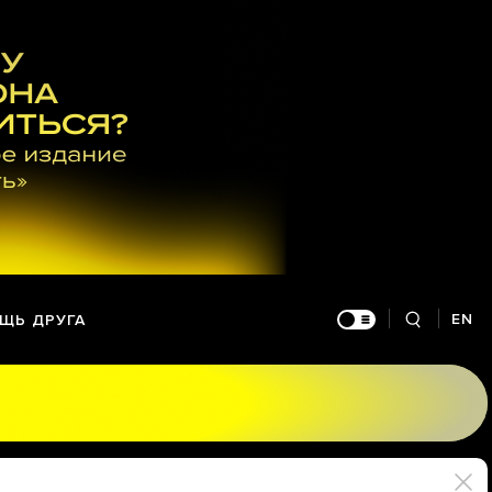
EN
ЩЬ ДРУГА