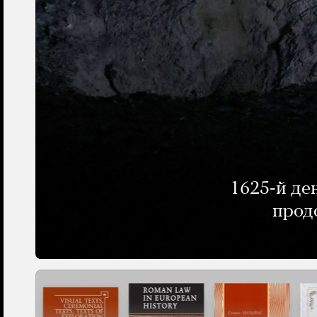
1625-й де
прод