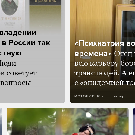
 владении
 в России так
«Психиатрия в
астную
времена»
Отец 
Люди
всю карьеру бор
в советует
транслюдей. А е
и вопросы
с «эпидемией тр
16 часов назад
ИСТОРИИ