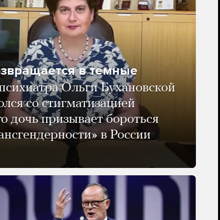
озвращается в темные
психиатра Ольги Бухановской
олся со стигматизацией
го дочь призывает бороться
ансгендерности» в России