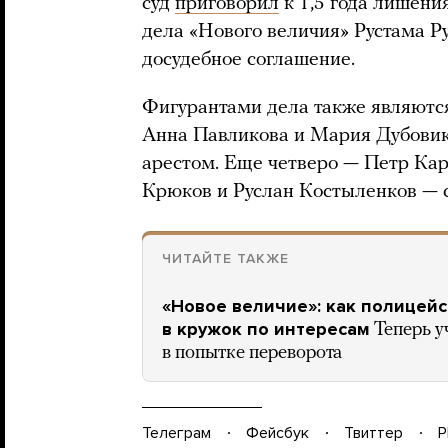
суд
приговорил
к 1,5 года лишени
дела «Нового величия» Рустама Р
досудебное соглашение.
Фигурантами дела также являютс
Анна Павликова и Мария Дубовик
арестом. Еще четверо — Петр Ка
Крюков и Руслан Костыленков — с
ЧИТАЙТЕ ТАКЖЕ
«Новое величие»: как полицей
в кружок по интересам
Теперь у
в попытке переворота
Телеграм
Фейсбук
Твиттер
P