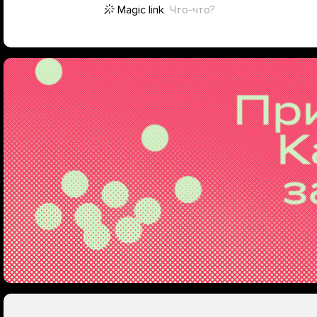
Magic link
Что-что?