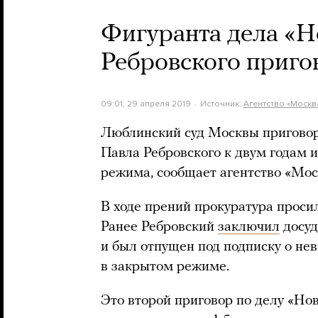
Фигуранта дела «Н
Ребровского приго
09:01, 29 апреля 2019
Источник:
Агентство «Москв
Люблинский суд Москвы пригово
Павла Ребровского к двум годам 
режима, сообщает агентство «Мос
В ходе прений прокуратура просил
Ранее Ребровский
заключил
досуд
и был отпущен под подписку о не
в закрытом режиме.
Это второй приговор по делу «Нов