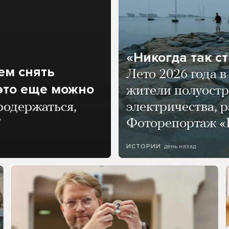
«Никогда так с
ем снять
Лето 2026 года 
 это еще можно
жители полуостр
родержаться,
электричества, р
?
Фоторепортаж «
день назад
ИСТОРИИ