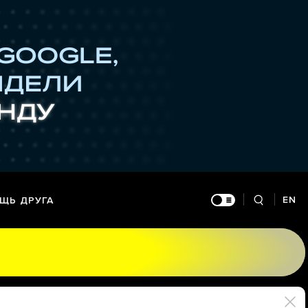
EN
ЩЬ ДРУГА