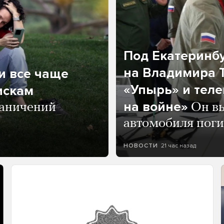
Под Екатеринб
на Владимира Т
и все чаще
«Упырь» и тел
искам
на войне»
раничений
Он вы
автомобиля пог
21 час назад
НОВОСТИ