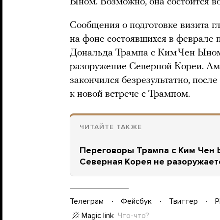
Ыном. Возможно, она состоится в
Сообщения о подготовке визита г
на фоне состоявшихся в феврале
Дональда Трампа с Ким Чен Ыном
разоружение Северной Кореи. Ам
закончился безрезультатно, посл
к новой встрече с Трампом.
ЧИТАЙТЕ ТАКЖЕ
Переговоры Трампа с Ким Чен 
Северная Корея не разоружает
Телеграм
Фейсбук
Твиттер
P
Magic link
Что-что?