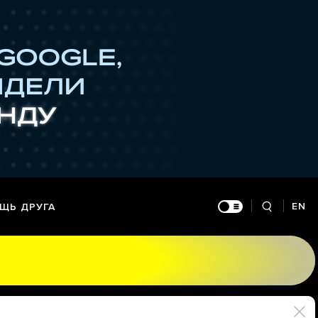
EN
ЩЬ ДРУГА