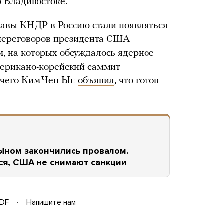
о Владивостоке.
лавы КНДР в Россию стали появляться
 переговоров президента США
, на которых обсуждалось ядерное
ерикано-корейский саммит
е чего Ким Чен Ын
объявил
, что готов
Ыном закончились провалом.
ся, США не снимают санкции
DF
Напишите нам