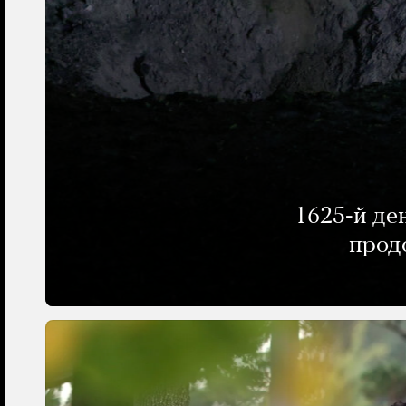
1625-й де
прод