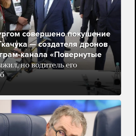
ургом совершено покушение
качука — создателя дронов
еграм-канала «Повернутые
жил, но водитель его
иб