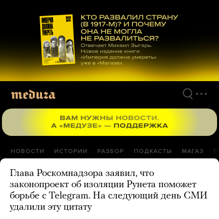
Перейти
к
материалам
НОВОСТИ
ИСТОРИИ
РАЗБОР
ПОДКАСТЫ
МАГАЗ
П
Глава Роскомнадзора заявил, что
законопроект об изоляции Рунета поможет
борьбе с Telegram. На следующий день СМИ
удалили эту цитату