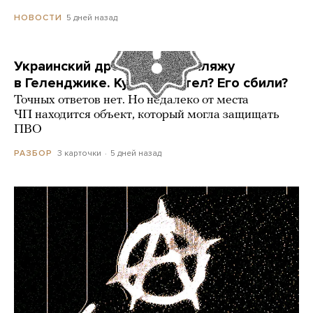
5 дней назад
НОВОСТИ
Украинский дрон попал по пляжу
в Геленджике. Куда он летел? Его сбили?
Точных ответов нет. Но недалеко от места
ЧП находится объект, который могла защищать
ПВО
3 карточки
5 дней назад
РАЗБОР