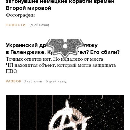
затонувшие немецкие корабли времен
Второй мировой
Фотографии
5 дней назад
НОВОСТИ
Украинский дрон попал по пляжу
в Геленджике. Куда он летел? Его сбили?
Точных ответов нет. Но недалеко от места
ЧП находится объект, который могла защищать
ПВО
3 карточки
5 дней назад
РАЗБОР