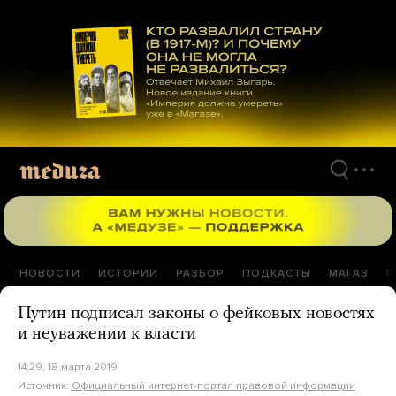
Перейти
к
материалам
НОВОСТИ
ИСТОРИИ
РАЗБОР
ПОДКАСТЫ
МАГАЗ
П
Путин подписал законы о фейковых новостях
и неуважении к власти
14:29, 18 марта 2019
Источник:
Официальный интернет-портал правовой информации