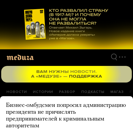
Перейти
к
материалам
НОВОСТИ
ИСТОРИИ
РАЗБОР
ПОДКАСТЫ
МАГАЗ
П
Бизнес-омбудсмен попросил администрацию
президента не причислять
предпринимателей к криминальным
авторитетам