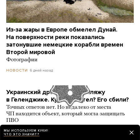
Из-за жары в Европе обмелел Дунай.
На поверхности реки показались
затонувшие немецкие корабли времен
Второй мировой
Фотографии
6 дней назад
НОВОСТИ
Украинский дрон попал по пляжу
в Геленджике. Куда он летел? Его сбили?
Точных ответов нет. Но недалеко от места
ЧП находится объект, который могла защищать
ПВО
МЫ ИСПОЛЬЗУЕМ КУКИ!
3 карточки
6 дней назад
РАЗБОР
ЧТО ЭТО ЗНАЧИТ?