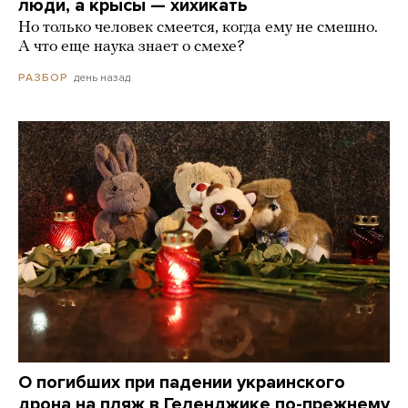
люди, а крысы — хихикать
Но только человек смеется, когда ему не смешно.
А что еще наука знает о смехе?
день назад
РАЗБОР
О погибших при падении украинского
дрона на пляж в Геленджике по-прежнему