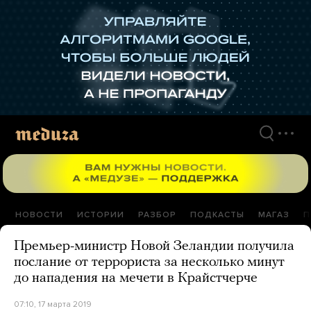
Перейти
к
материалам
НОВОСТИ
ИСТОРИИ
РАЗБОР
ПОДКАСТЫ
МАГАЗ
П
Премьер-министр Новой Зеландии получила
послание от террориста за несколько минут
до нападения на мечети в Крайстчерче
07:10, 17 марта 2019