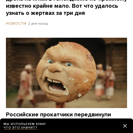
известно крайне мало. Вот что удалось
узнать о жертвах за три дня
2 дня назад
НОВОСТИ
Российские прокатчики передвинули
премьеру нового «Человека-паука»,
МЫ ИСПОЛЬЗУЕМ КУКИ!
чтобы выпустить в прокат фильм
ЧТО ЭТО ЗНАЧИТ?