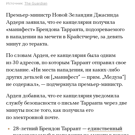
Источник:
The Guardian
Премьер-министр Новой Зеландии Джасинда
Ардерн заявила, что ее канцелярия получила
«манифест» Брендона Тарранта, подозреваемого
в нападении на мечети в Крайстчерче, за девять
минут до теракта.
По словам Арден, ее канцелярия была одним
из 30 адресов, по которым Таррант отправил свое
послание. «Ни места нападения, ни каких-либо
других деталей он [„манифест“ — прим. „Медуза“]
не содержал», — подчеркнула премьер-министр.
Арден добавила, что ее канцелярия уведомила
службу безопасности о письме Тарранта через две
минуты после того, как получила его
по электронной почте.
28-летний Брендон Таррант —
единственный