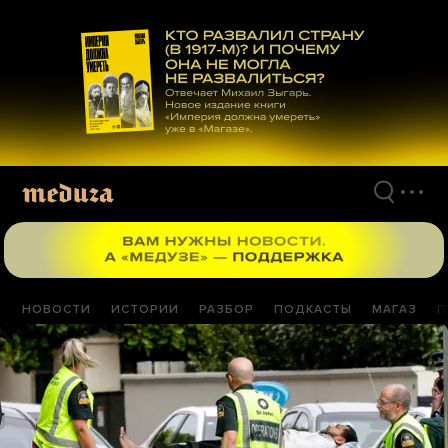
Перейти
к
материалам
НОВОСТИ
ИСТОРИИ
РАЗБОР
ПОДКАСТЫ
МАГАЗ
П