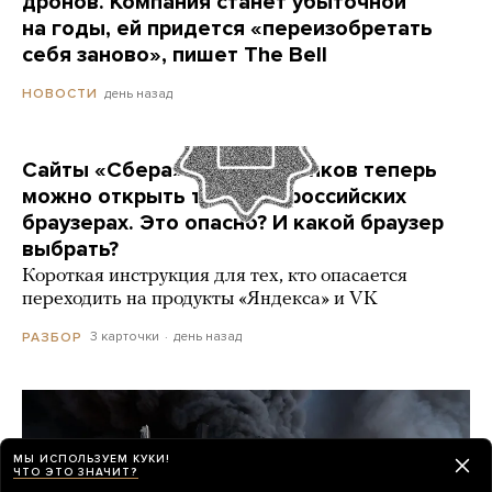
дронов. Компания станет убыточной
на годы, ей придется «переизобретать
себя заново», пишет The Bell
день назад
НОВОСТИ
Сайты «Сбера» и других банков теперь
можно открыть только в российских
браузерах. Это опасно? И какой браузер
выбрать?
Короткая инструкция для тех, кто опасается
переходить на продукты «Яндекса» и VK
3 карточки
день назад
РАЗБОР
МЫ ИСПОЛЬЗУЕМ КУКИ!
ЧТО ЭТО ЗНАЧИТ?