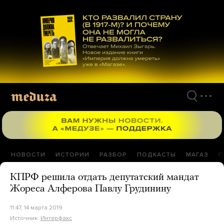
Перейти
к
материалам
НОВОСТИ
ИСТОРИИ
РАЗБОР
ПОДКАСТЫ
МАГАЗ
П
КПРФ решила отдать депутатский мандат
Жореса Алферова Павлу Грудинину
11:47, 14 марта 2019
Источник:
Интерфакс