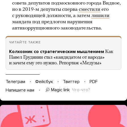
совета депутатов подмосковного города Видное,
но в 2019-м депутаты сперва
сместили
его
с руководящей должности, а затем
лишили
мандата под предлогом нарушения
антикоррупционного законодательства.
ЧИТАЙТЕ ТАКЖЕ
Колхозник со стратегическим мышлением
Как
Павел Грудинин стал «кандидатом от народа»
и зачем ему это нужно. Репортаж «Медузы»
Телеграм
Фейсбук
Твиттер
PDF
Magic link
Что-что?
Напишите нам