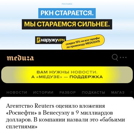
Перейти
к
материалам
НОВОСТИ
ИСТОРИИ
РАЗБОР
ПОДКАСТЫ
МАГАЗ
П
Агентство Reuters оценило вложения
«Роснефти» в Венесуэлу в 9 миллиардов
долларов. В компании назвали это «бабьими
сплетнями»