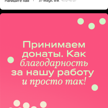
Magic link
Что-что?
Напишите нам