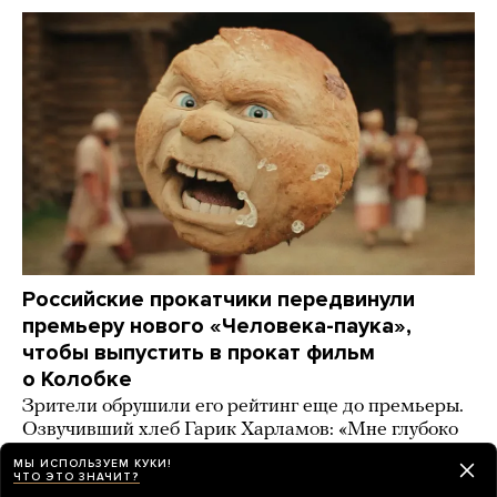
Российские прокатчики передвинули
премьеру нового «Человека-паука»,
чтобы выпустить в прокат фильм
о Колобке
Зрители обрушили его рейтинг еще до премьеры.
Озвучивший хлеб Гарик Харламов: «Мне глубоко
***** на Человека-паука, я Бэтмена люблю!»
МЫ ИСПОЛЬЗУЕМ КУКИ!
ЧТО ЭТО ЗНАЧИТ?
2 дня назад
ИСТОРИИ