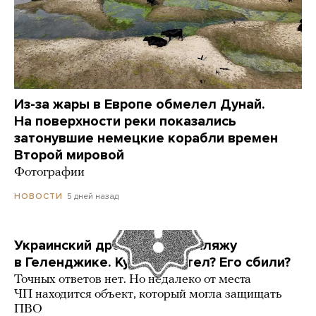
Из-за жары в Европе обмелел Дунай.
На поверхности реки показались
затонувшие немецкие корабли времен
Второй мировой
Фотографии
5 дней назад
НОВОСТИ
Украинский дрон попал по пляжу
в Геленджике. Куда он летел? Его сбили?
Точных ответов нет. Но недалеко от места
ЧП находится объект, который могла защищать
ПВО