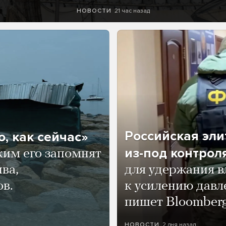
21 час назад
НОВОСТИ
Российская эли
, как сейчас»
из-под контрол
ким его запомнят
ва,
для удержания в
ов.
к усилению давл
пишет Bloomber
2 дня назад
НОВОСТИ