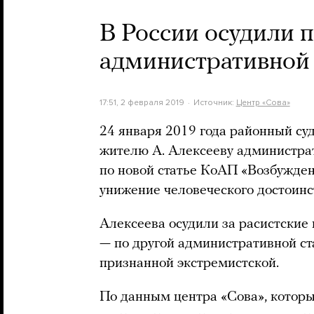
В России осудили п
административной 
17:51, 2 февраля 2019
Источник:
Центр «Сова»
24 января 2019 года районный су
жителю А. Алексееву администрат
по новой статье КоАП «Возбужден
унижение человеческого достоинств
Алексеева осудили за расистские 
— по другой административной ст
признанной экстремистской.
По данным центра «Сова», котор