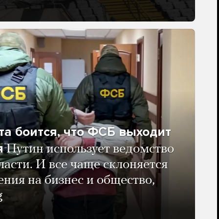
та боится, что ФСБ выходит
я
Путин использует ведомство
ласти. И все чаще склоняется
ения на бизнес и общество,
g