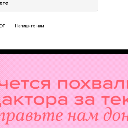
аете
DF
Напишите нам