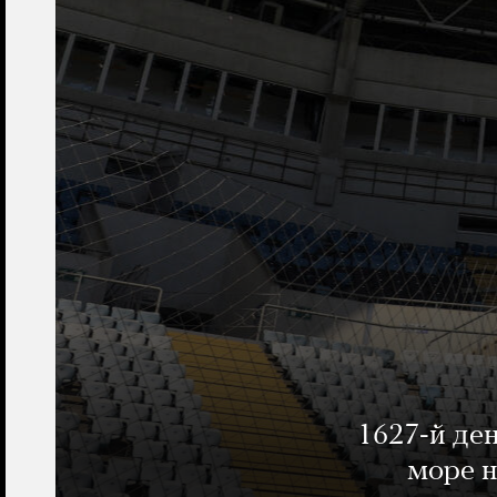
1627-й де
море н