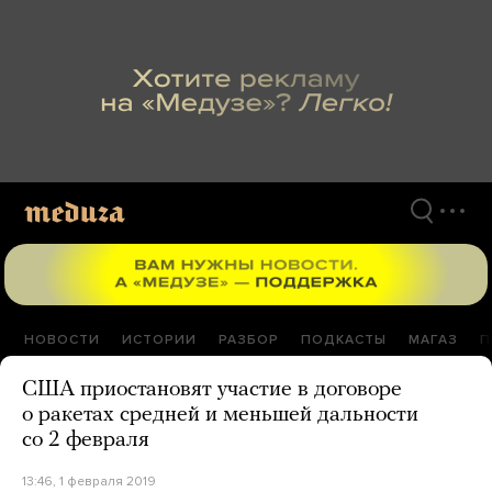
Перейти
к
материалам
НОВОСТИ
ИСТОРИИ
РАЗБОР
ПОДКАСТЫ
МАГАЗ
П
США приостановят участие в договоре
о ракетах средней и меньшей дальности
со 2 февраля
13:46, 1 февраля 2019