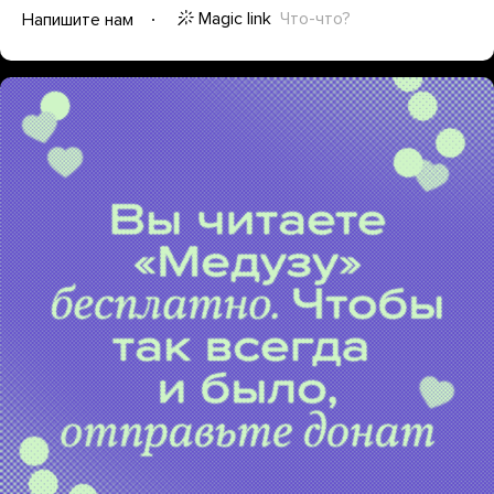
Magic link
Что-что?
Напишите нам