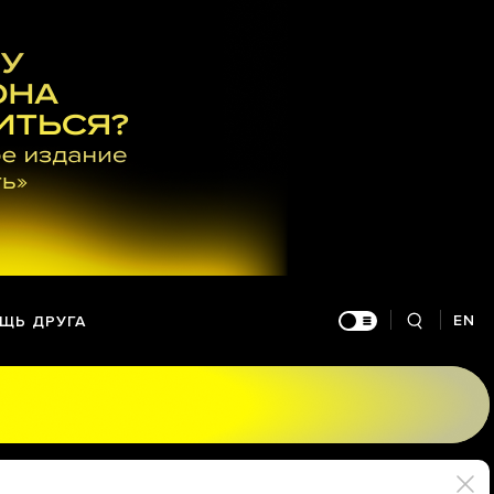
EN
ЩЬ ДРУГА