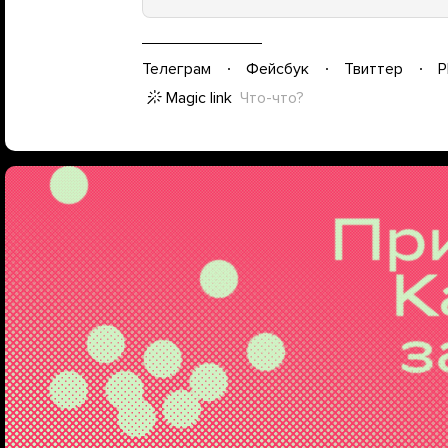
Телеграм
Фейсбук
Твиттер
P
Magic link
Что-что?