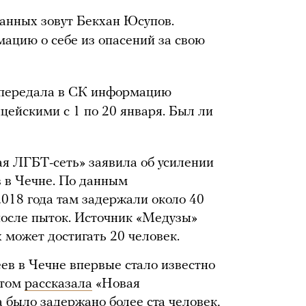
жанных зовут Бекхан Юсупов.
ацию о себе из опасений за свою
е передала в СК информацию
цейскими с 1 по 20 января. Был ли
ая ЛГБТ-сеть» заявила об усилении
 в Чечне. По данным
2018 года там задержали около 40
 после пыток. Источник «Медузы»
х может достигать 20 человек.
ев в Чечне впервые стало известно
этом
рассказала
«Новая
а было задержано более ста человек,