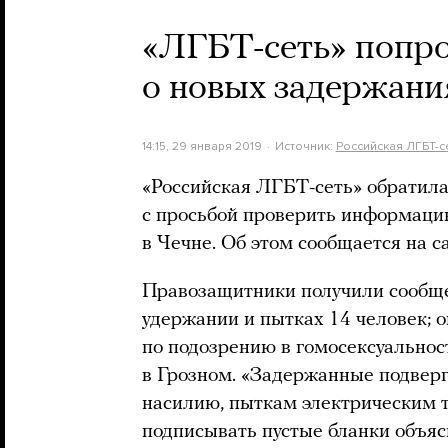
«ЛГБТ-сеть» попр
о новых задержания
14:15, 29 января 2019
Источник:
Российская ЛГБТ-с
«Российская ЛГБТ-сеть» обратил
с просьбой проверить информацию
в Чечне. Об этом сообщается на с
Правозащитники получили сообщен
удержании и пытках 14 человек; 
по подозрению в гомосексуальнос
в Грозном. «Задержанные подверг
насилию, пыткам электрическим т
подписывать пустые бланки объяс