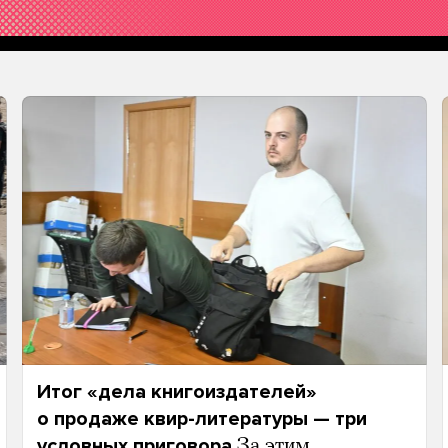
Итог «дела книгоиздателей»
о продаже квир-литературы — три
условных приговора
За этим