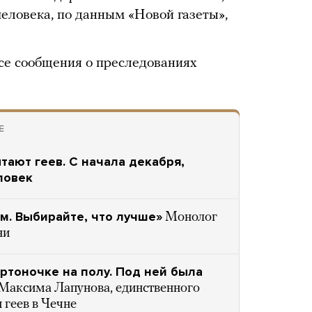
человека, по данным «Новой газеты»,
се сообщения о преследованиях
Е
тают геев. С начала декабря,
ловек
ем. Выбирайте, что лучше»
Монолог
ни
артоночке на полу. Под ней была
 Максима Лапунова, единственного
 геев в Чечне