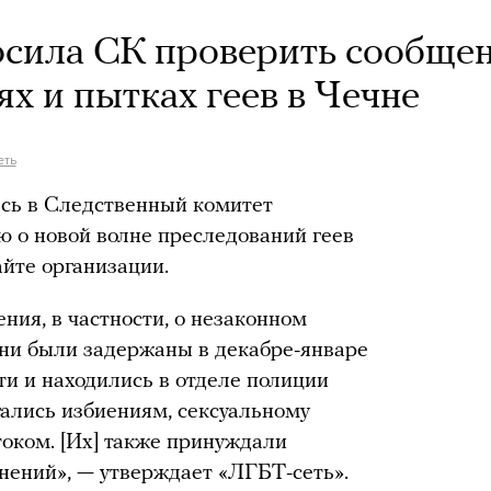
осила СК проверить сообще
х и пытках геев в Чечне
еть
ась в Следственный комитет
 о новой волне преследований геев
айте организации.
ия, в частности, о незаконном
они были задержаны в декабре-январе
ти и находились в отделе полиции
ались избиениям, сексуальному
оком. [Их] также принуждали
нений», — утверждает «ЛГБТ-сеть».