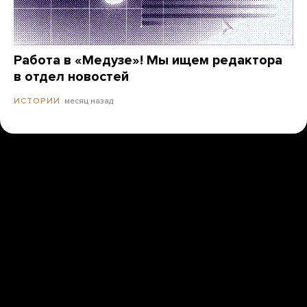
Работа в «Медузе»! Мы ищем редактора
в отдел новостей
месяц назад
ИСТОРИИ