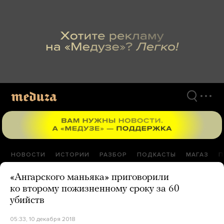
Перейти
к
материалам
НОВОСТИ
ИСТОРИИ
РАЗБОР
ПОДКАСТЫ
МАГАЗ
П
«Ангарского маньяка» приговорили
ко второму пожизненному сроку за 60
убийств
05:33, 10 декабря 2018