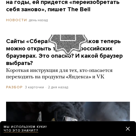
на годы, ей придется «переизобретать
себя заново», пишет The Bell
день назад
НОВОСТИ
Сайты «Сбера» и других банков теперь
можно открыть только в российских
браузерах. Это опасно? И какой браузер
выбрать?
Короткая инструкция для тех, кто опасается
переходить на продукты «Яндекса» и VK
3 карточки
2 дня назад
РАЗБОР
МЫ ИСПОЛЬЗУЕМ КУКИ!
ЧТО ЭТО ЗНАЧИТ?