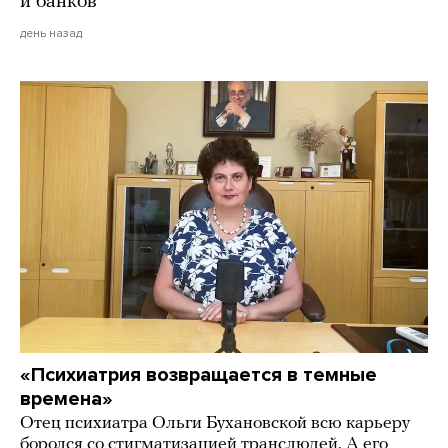
и банков
день назад
«Психиатрия возвращается в темные
времена»
Отец психиатра Ольги Бухановской всю карьеру
боролся со стигматизацией транслюдей. А его