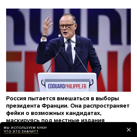
Россия пытается вмешаться в выборы
президента Франции. Она распространяет
фейки о возможных кандидатах,
маскируясь под местные издания
От этой кампании пострадали уже как минимум
МЫ ИСПОЛЬЗУЕМ КУКИ!
ЧТО ЭТО ЗНАЧИТ?
три крупных политика