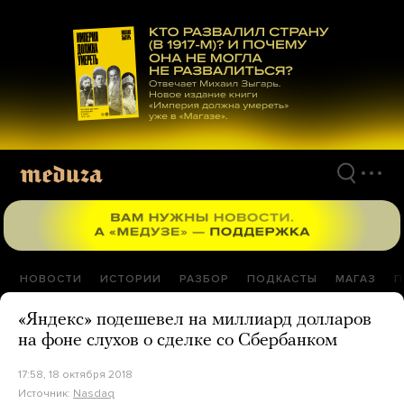
Перейти
к
материалам
НОВОСТИ
ИСТОРИИ
РАЗБОР
ПОДКАСТЫ
МАГАЗ
П
«Яндекс» подешевел на миллиард долларов
на фоне слухов о сделке со Сбербанком
17:58, 18 октября 2018
Источник:
Nasdaq