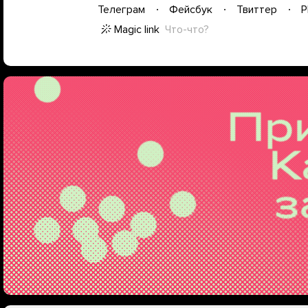
Телеграм
Фейсбук
Твиттер
P
Magic link
Что-что?