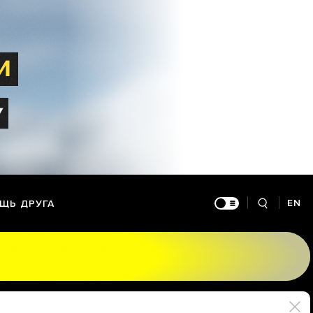
EN
ЩЬ ДРУГА