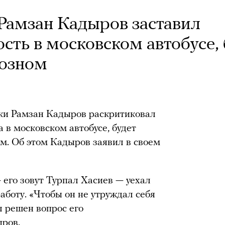
 Рамзан Кадыров заставил
ость в московском автобусе,
розном
ики Рамзан Кадыров раскритиковал
а в московском автобусе, будет
ом. Об этом Кадыров заявил в своем
 его зовут Турпал Хасиев — уехал
работу. «Чтобы он не утруждал себя
л решен вопрос его
ыров.