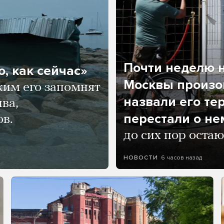
Почти неделю н
, как сейчас»
Москвы произош
ким его запомнят
назвали его те
ва,
перестали о не
ов.
до сих пор остаю
6 часов назад
НОВОСТИ