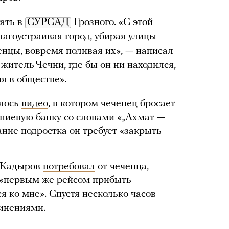
тать в
СУРСАД
Грозного. «С этой
лагоустраивая город, убирая улицы
енцы, вовремя поливая их», — написал
житель Чечни, где бы он ни находился,
я в обществе».
илось
видео
, в котором чеченец бросает
иниевую банку со словами «„Ахмат —
чание подростка он требует «закрыть
н Кадыров
потребовал
от чеченца,
 «первым же рейсом прибыть
я ко мне». Спустя несколько часов
инениями.