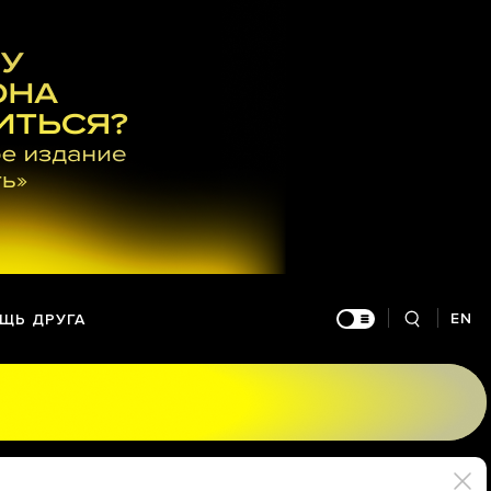
EN
ЩЬ ДРУГА