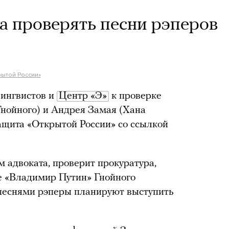
а проверять песни рэперов
ытой России»
ингвистов и
Центр «Э»
к проверке
нойного) и Андрея Замая (Хана
ащита «Открытой России» со ссылкой
м адвоката, проверит прокуратура,
е «Владимир Путин» Гнойного
песнями рэперы планируют выступить