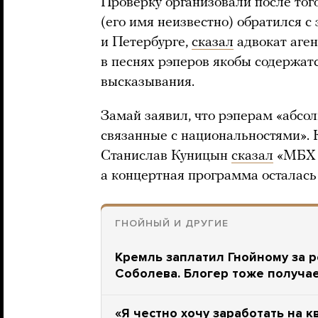
Проверку организовали после тог
(его имя неизвестно) обратился с
и Петербурге,
сказал
адвокат аген
в песнях рэперов якобы содержат
высказывания.
Замай заявил, что рэперам «абсо
связанные с национальностями».
Станислав Куницын
сказал
«МБХ м
а концертная программа осталась
ГНОЙНЫЙ И ДРУГИЕ
Кремль заплатил Гнойному за 
Соболева. Блогер тоже получае
«Я честно хочу заработать на к