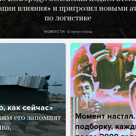
ации влияния» и пригрозил новыми а
по логистике
12 минут назад
НОВОСТИ
, как сейчас»
Момент настал
ким его запомнят
подборку, кажд
ва,