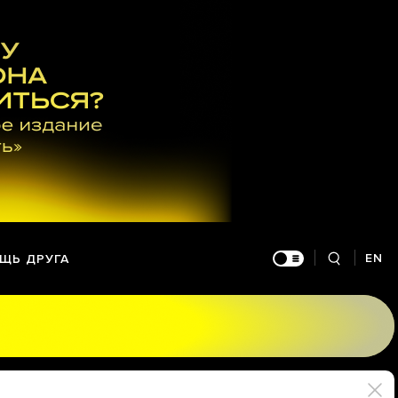
EN
ЩЬ ДРУГА