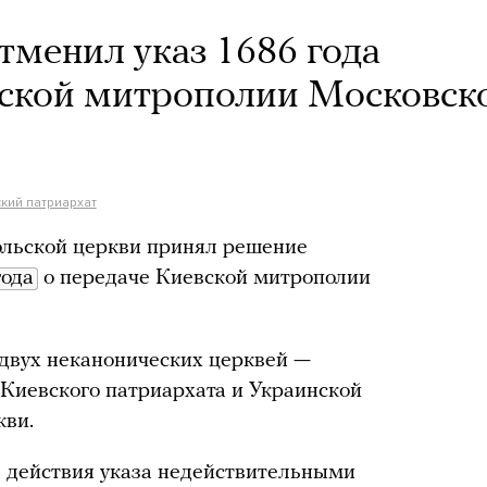
тменил указ 1686 года
вской митрополии Московск
кий патриархат
льской церкви принял решение
года
о передаче Киевской митрополии
 двух неканонических церквей —
Киевского патриархата и Украинской
кви.
 действия указа недействительными