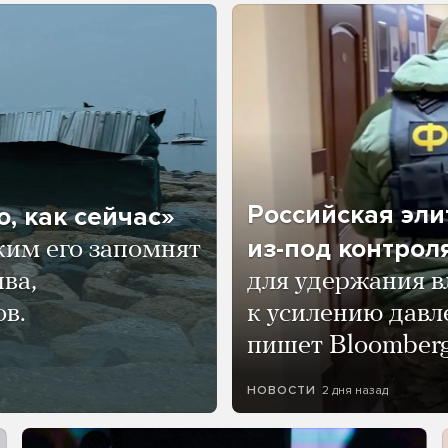
Российская эли
, как сейчас»
из-под контрол
ким его запомнят
ва,
для удержания в
ов.
к усилению давл
пишет Bloomber
2 дня назад
НОВОСТИ