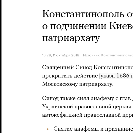
Константинополь о
о подчинении Кие
патриархату
16:29, 11 октября 2018
Источник:
Константинопольс
Священный Синод Константинопо
прекратить действие
указа 1686 
Московскому патриархату.
Синод также снял анафему с глав
Украинской православной церкви 
автокефальной православной цер
Снятие анафемы и признание