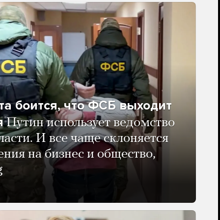
та боится, что ФСБ выходит
я
Путин использует ведомство
ласти. И все чаще склоняется
ения на бизнес и общество,
g