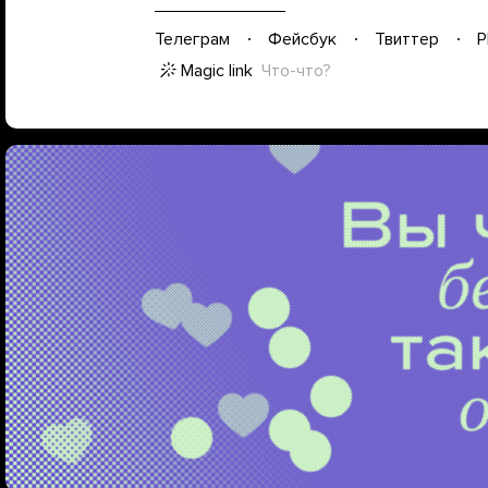
Телеграм
Фейсбук
Твиттер
P
Magic link
Что-что?