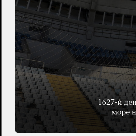
1627-й де
море н