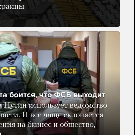
Украины
та боится, что ФСБ выходит
я
Путин использует ведомство
ласти. И все чаще склоняется
ения на бизнес и общество,
g