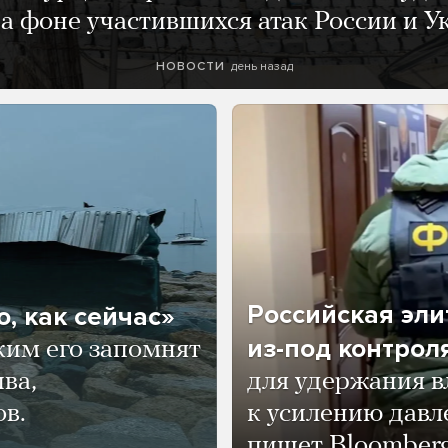
а фоне участившихся атак России и 
день назад
НОВОСТИ
Российская эли
, как сейчас»
из-под контрол
ким его запомнят
ва,
для удержания в
ов.
к усилению давл
пишет Bloomber