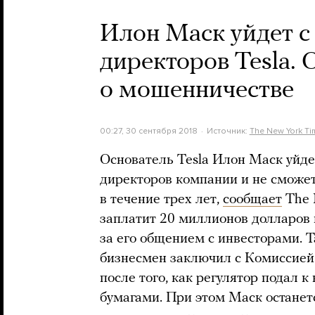
Илон Маск уйдет с 
директоров Tesla. 
о мошенничестве
00:27, 30 сентября 2018
Источник:
The New York Ti
Основатель Tesla Илон Маск уйдет
директоров компании и не сможет
в течение трех лет,
сообщает
The 
заплатит 20 миллионов долларов
за его общением с инвесторами. Т
бизнесмен заключил с Комиссие
после того, как регулятор подал 
бумагами. При этом Маск останет