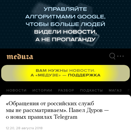
Перейти
к
материалам
НОВОСТИ
ИСТОРИИ
РАЗБОР
ПОДКАСТЫ
МАГАЗ
П
«Обращения от российских служб
мы не рассматриваем». Павел Дуров —
о новых правилах Telegram
12:20, 28 августа 2018