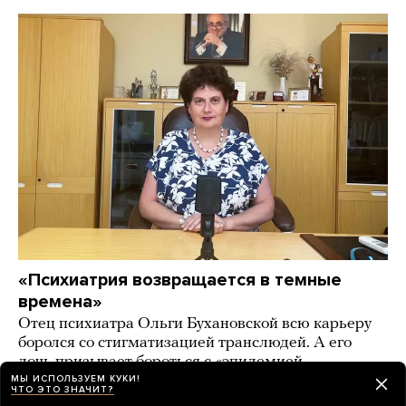
«Психиатрия возвращается в темные
времена»
Отец психиатра Ольги Бухановской всю карьеру
боролся со стигматизацией транслюдей. А его
дочь призывает бороться с «эпидемией
трансгендерности» в России
МЫ ИСПОЛЬЗУЕМ КУКИ!
ЧТО ЭТО ЗНАЧИТ?