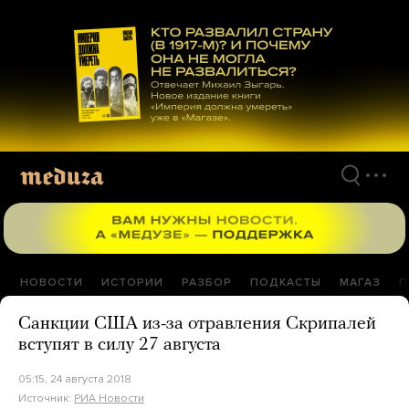
Перейти
к
материалам
НОВОСТИ
ИСТОРИИ
РАЗБОР
ПОДКАСТЫ
МАГАЗ
П
Санкции США из-за отравления Скрипалей
вступят в силу 27 августа
05:15, 24 августа 2018
Источник:
РИА Новости