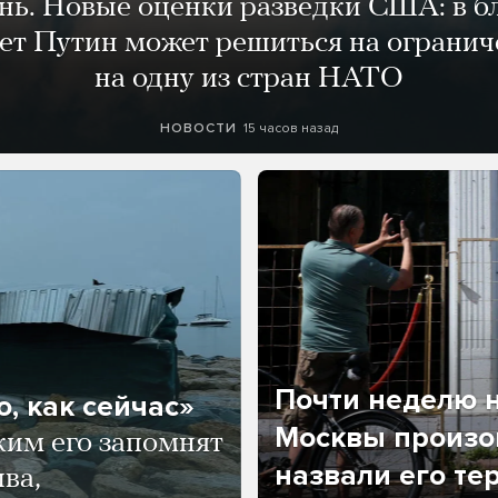
ень. Новые оценки разведки США: в 
лет Путин может решиться на огранич
на одну из стран НАТО
15 часов назад
НОВОСТИ
Почти неделю н
, как сейчас»
Москвы произош
ким его запомнят
назвали его те
ва,