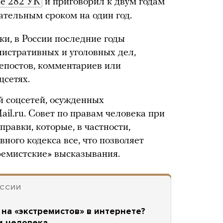
ье 282 УК
и приговорил к двум годам
ательным сроком на один год.
ки, в России последние годы
истративных и уголовных дел,
репостов, комментариев или
цсетях.
й соцсетей, осужденных
il.ru. Совет по правам человека при
равки, которые, в частности,
вного кодекса все, что позволяет
ремистские» высказывания.
ОССИИ
 на «экстремистов» в интернете?
м человека