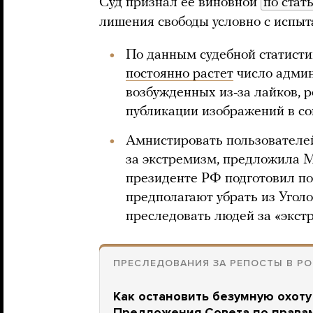
Суд признал ее виновной
по стат
лишения свободы условно с испыт
По данным судебной статисти
постоянно растет
число админ
возбужденных из-за лайков, 
публикации изображений в со
Амнистировать пользователе
за экстремизм, предложила Ma
президенте РФ подготовил поп
предполагают убрать из Уголо
преследовать людей за «экст
ПРЕСЛЕДОВАНИЯ ЗА РЕПОСТЫ В Р
Как остановить безумную охоту
Предложения Совета по права