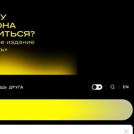
EN
ЩЬ ДРУГА