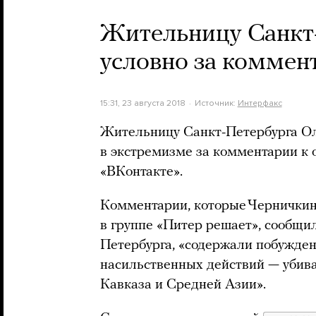
Жительницу Санкт-
условно за коммен
15:31, 23 августа 2018
Источник:
Интерфакс
Жительницу Санкт-Петербурга Ол
в экстремизме за комментарии к о
«ВКонтакте».
Комментарии, которые Черничкина
в группе «Питер решает», сообщи
Петербурга, «содержали побужде
насильственных действий — убива
Кавказа и Средней Азии».