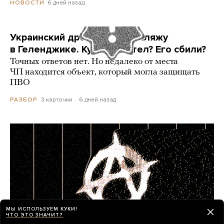
6 дней назад
НОВОСТИ
Украинский дрон попал по пляжу
в Геленджике. Куда он летел? Его сбили?
Точных ответов нет. Но недалеко от места
ЧП находится объект, который могла защищать
ПВО
3 карточки
6 дней назад
РАЗБОР
МЫ ИСПОЛЬЗУЕМ КУКИ!
ЧТО ЭТО ЗНАЧИТ?