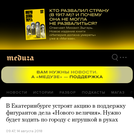
Перейти
к
материалам
НОВОСТИ
ИСТОРИИ
РАЗБОР
ПОДКАСТЫ
МАГАЗ
П
В Екатеринбурге устроят акцию в поддержку
фигурантов дела «Нового величия». Нужно
будет ходить по городу с игрушкой в руках
09:47, 14 августа 2018