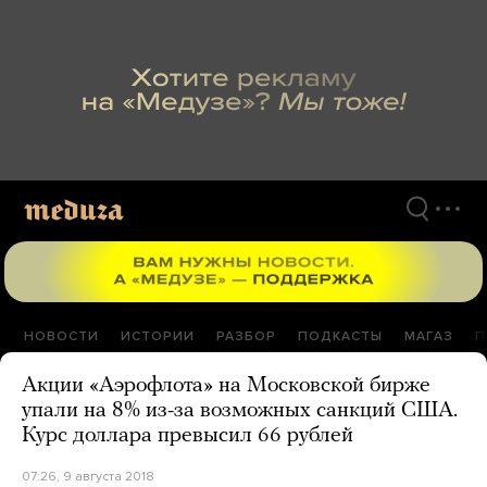
Перейти
к
материалам
НОВОСТИ
ИСТОРИИ
РАЗБОР
ПОДКАСТЫ
МАГАЗ
П
Акции «Аэрофлота» на Московской бирже
упали на 8% из-за возможных санкций США.
Курс доллара превысил 66 рублей
07:26, 9 августа 2018