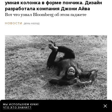
умная колонка в форме пончика. Дизайн
разработала компания Джони Айва
Вот что узнал Bloomberg об этом гаджете
день назад
НОВОСТИ
МЫ ИСПОЛЬЗУЕМ КУКИ!
Шимпанзе и гориллы умеют смеяться как
ЧТО ЭТО ЗНАЧИТ?