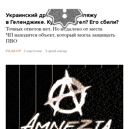
Украинский дрон попал по пляжу
в Геленджике. Куда он летел? Его сбили?
Точных ответов нет. Но недалеко от места
ЧП находится объект, который могла защищать
ПВО
3 карточки
5 дней назад
РАЗБОР