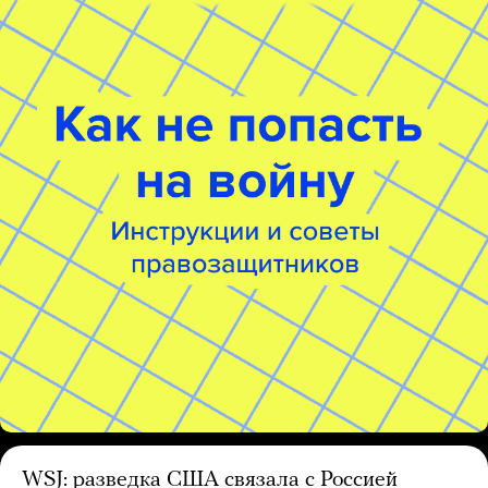
WSJ: разведка США связала с Россией