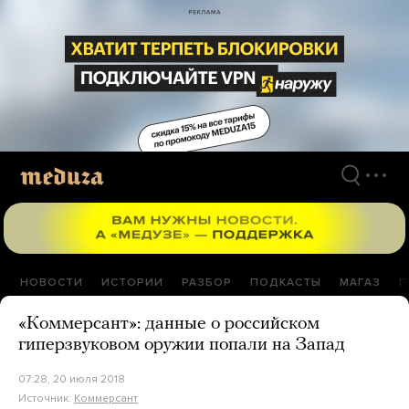
Перейти
к
материалам
НОВОСТИ
ИСТОРИИ
РАЗБОР
ПОДКАСТЫ
МАГАЗ
П
«Коммерсант»: данные о российском
гиперзвуковом оружии попали на Запад
07:28, 20 июля 2018
Источник:
Коммерсант