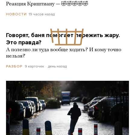
Реакция Криштиану — 🤣🤣🤣🤣🤣
19 часов назад
НОВОСТИ
Говорят, баня помогает пережить жару.
Это правда?
А полезно ли туда вообще ходить? И кому точно
нельзя?
9 карточек
день назад
РАЗБОР