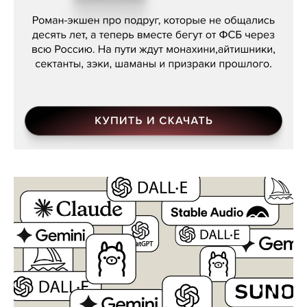
Кира Ярмыш, «Тут недалеко»