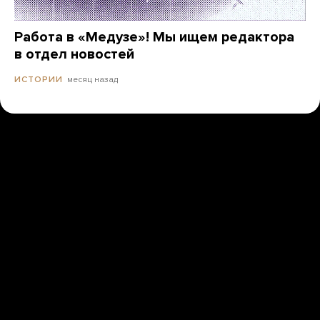
Работа в «Медузе»! Мы ищем редактора
в отдел новостей
месяц назад
ИСТОРИИ