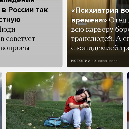
 в России так
«Психиатрия в
астную
времена»
Отец 
Люди
всю карьеру бор
в советует
транслюдей. А е
и вопросы
с «эпидемией тр
10 часов назад
ИСТОРИИ