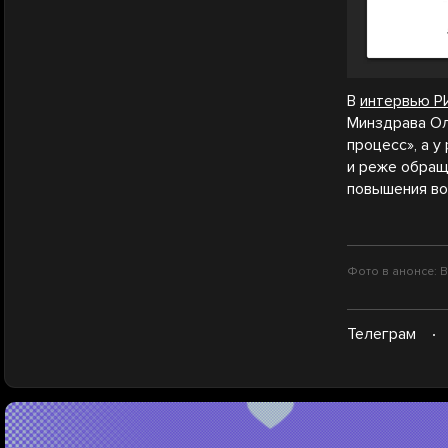
В
интервью Р
Минздрава Ол
процесс», а 
и реже обращ
повышения во
Фото в анонсе: В
Телеграм