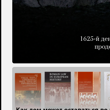
1625-й де
прод
Как дом может оставаться во