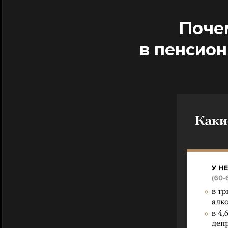
Поче
в пенсио