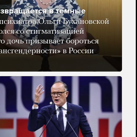
озвращается в темные
психиатра Ольги Бухановской
олся со стигматизацией
го дочь призывает бороться
ансгендерности» в России