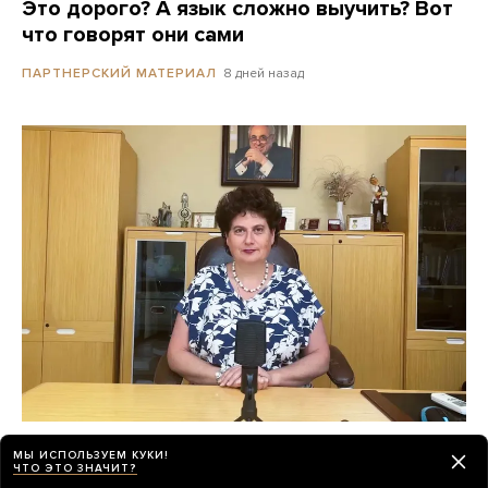
Это дорого? А язык сложно выучить? Вот
что говорят они сами
8 дней назад
ПАРТНЕРСКИЙ МАТЕРИАЛ
«Психиатрия возвращается в темные
МЫ ИСПОЛЬЗУЕМ КУКИ!
времена»
ЧТО ЭТО ЗНАЧИТ?