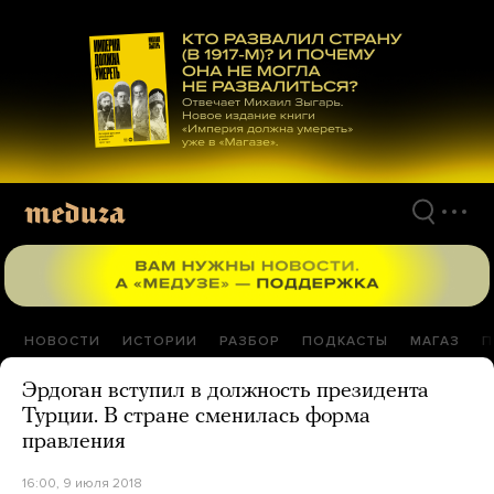
Перейти
к
материалам
НОВОСТИ
ИСТОРИИ
РАЗБОР
ПОДКАСТЫ
МАГАЗ
П
Эрдоган вступил в должность президента
Турции. В стране сменилась форма
правления
16:00, 9 июля 2018