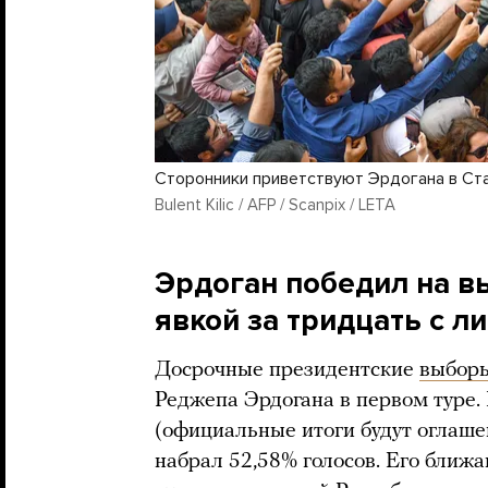
Сторонники приветствуют Эрдогана в Ста
Bulent Kilic / AFP / Scanpix / LETA
Эрдоган победил на в
явкой за тридцать с л
Досрочные президентские
выбор
Реджепа Эрдогана в первом туре
(официальные итоги будут оглаш
набрал 52,58% голосов. Его ближ