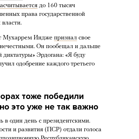
асчитывается
до 160 тысяч
шенных права государственной
 власти.
ат Мухаррем Индже
признал
свое
 нечестными. Он пообещал и дальше
 диктатуры» Эрдогана: «Я буду
олучил одобрение каждого третьего
орах тоже победили
но это уже не так важно
 в один день с президентскими.
сти и развития (ПСР) отдали голоса
оппозиционную Республиканскую