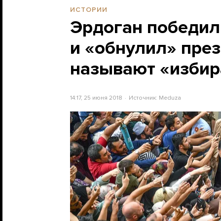
ИСТОРИИ
Эрдоган победил
и «обнулил» през
называют «изби
14:17, 25 июня 2018
Источник:
Meduza