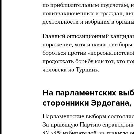
по приблизительным подсчетам,
н
политзаключенных и граждан, ли
деятельности и избрания в органы
Главный оппозиционный кандид
поражение, хотя и назвал выборы
бороться против «персоналистской
продолжать борьбу как тот, кто п
человека из Турции».
На парламентских выб
сторонники Эрдогана, 
Парламентские выборы состоялись
За правящую Партию справедливо
42,54% избирателей, за главную 