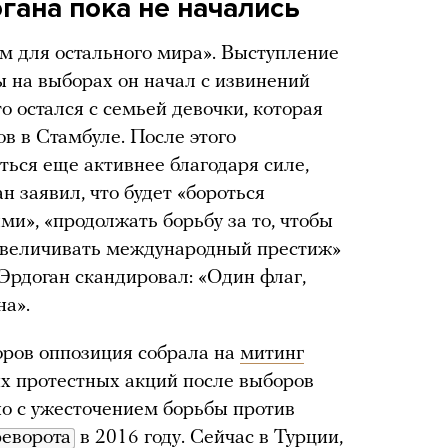
гана пока не начались
 для остального мира». Выступление
ы на выборах он начал с извинений
то остался с семьей девочки, которая
ов в Стамбуле. После этого
ься еще активнее благодаря силе,
н заявил, что будет «бороться
и», «продолжать борьбу за то, чтобы
«увеличивать международный престиж»
рдоган скандировал: «Один флаг,
на».
оров оппозиция собрала на
митинг
х протестных акций после выборов
но с ужесточением борьбы против
реворота
в 2016 году. Сейчас в Турции,