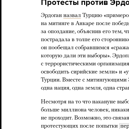
Протесты против Эрдо
Эрдоган
назвал
Турцию «примером
на митинге в Анкаре после побед
за опоздание, объяснив его тем, ч
пострадала в толпе его сторонник
он пообещал собравшимся «сражат
которую дали эти выборы». Эрдога
с террористическими организациям
освободить сирийские земли» и 
Турции. Вместе с митингующими Э
одна нация, одна земля, одна стра
Несмотря на то что накануне выб
больше миллиона человек, никаки
не проходит. Возможно, это связа
протестующих после попытки
пе