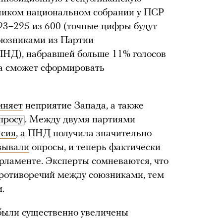
ликом национальном собрании у ПСР
93–295 из 600 (точные цифры будут
союзниками из Партии
ПНД), набравшей больше 11% голосов
на сможет сформировать
иняет
неприятие Запада, а также
просу
. Между двумя партиями
асия
, а ПНД получила значительно
зывали
опросы, и теперь фактически
рламенте. Эксперты сомневаются, что
противоречий между союзниками, тем
.
ыли существенно увеличены