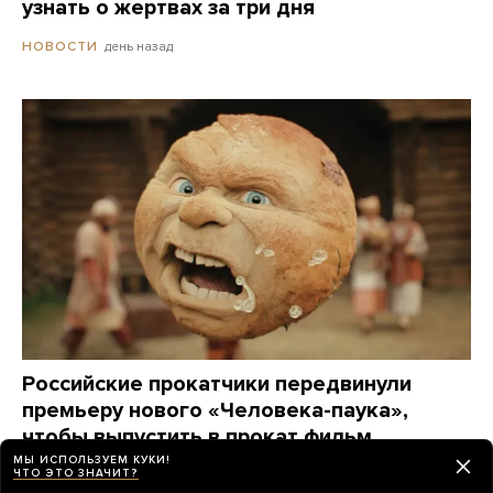
узнать о жертвах за три дня
день назад
НОВОСТИ
Российские прокатчики передвинули
премьеру нового «Человека-паука»,
чтобы выпустить в прокат фильм
о Колобке
МЫ ИСПОЛЬЗУЕМ КУКИ!
ЧТО ЭТО ЗНАЧИТ?
Зрители обрушили его рейтинг еще до премьеры.