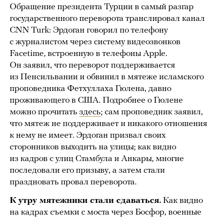
Обращение президента Турции в самый разгар
государственного переворота транслировал канал
CNN Turk: Эрдоган говорил по телефону
с журналистом через систему видеозвонков
Facetime, встроенную в телефоны Apple.
Он заявил, что переворот поддерживается
из Пенсильвании и обвинил в мятеже исламского
проповедника Фетхуллаха Гюлена, давно
проживающего в США. Подробнее о Гюлене
можно прочитать
здесь
; сам проповедник заявил,
что мятеж не поддерживает и никакого отношения
к нему не имеет. Эрдоган призвал своих
сторонников выходить на улицы; как видно
из кадров с улиц Стамбула и Анкары, многие
последовали его призыву, а затем стали
праздновать провал переворота.
К утру мятежники стали сдаваться.
Как видно
на кадрах съемки с моста через Босфор, военные