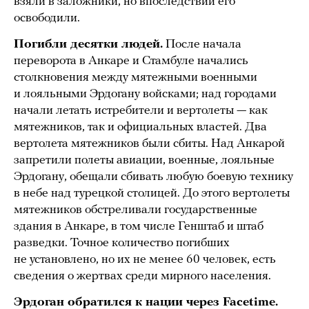
взяли в заложники, но впоследствии его
освободили.
Погибли десятки людей.
После начала
переворота в Анкаре и Стамбуле начались
столкновения между мятежными военными
и лояльными Эрдогану войсками; над городами
начали летать истребители и вертолеты — как
мятежников, так и официальных властей. Два
вертолета мятежников были сбиты. Над Анкарой
запретили полеты авиации, военные, лояльные
Эрдогану, обещали сбивать любую боевую технику
в небе над турецкой столицей. До этого вертолеты
мятежников обстреливали государственные
здания в Анкаре, в том числе Генштаб и штаб
разведки. Точное количество погибших
не установлено, но их не менее 60 человек, есть
сведения о жертвах среди мирного населения.
Эрдоган обратился к нации через Facetime.