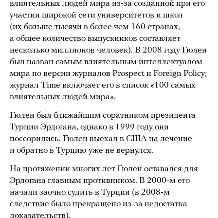
влиятельных людей мира из-за созданной при его
участии широкой сети университетов и школ
(их больше тысячи в более чем 160 странах,
а общее количество выпускников составляет
несколько миллионов человек). В 2008 году Гюлен
был назван самым влиятельным интеллектуалом
мира по версии журналов Prospect и Foreign Policy;
журнал Time включает его в список «100 самых
влиятельных людей мира».
Гюлен
был
ближайшим соратником президента
Турции Эрдогана, однако в 1999 году они
поссорились. Гюлен выехал в США на лечение
и обратно в Турцию уже не вернулся.
На протяжении многих лет Гюлен оставался для
Эрдогана главным противником. В 2000-м его
начали заочно судить в Турции (в 2008-м
следствие было прекращено из-за недостатка
доказательств).