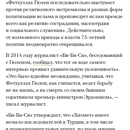
«Фетхуллах Гюлен последовательно выступает
против религиозного экстремизма и разных форм
политизации ислама и проповедует ислам прежде
всего как религию сострадания, милосердия
и социального служения». Действительно,
от возможного прихода к власти 75-летний
политик неоднократно открещивался.
В 2014 году журналист «Би-Би-Си», беседовавший
с Гюленом,
сообщал
, что тот «в ходе самого
интервью проявил удивительную уклончивость».
«Это было вдвойне неожиданно, учитывая, что
Фетхуллах Гюлен, как считается, ведет борьбу
не на жизнь, а на смерть со своим бывшим
соратником премьер-министром Эрдоганом», —
писал журналист.
«Би-Би-Си» утверждает, что «Хизмет» имеет
немало последователей в Турции, в том числе
в правоохранительных кругах, но такое мнение