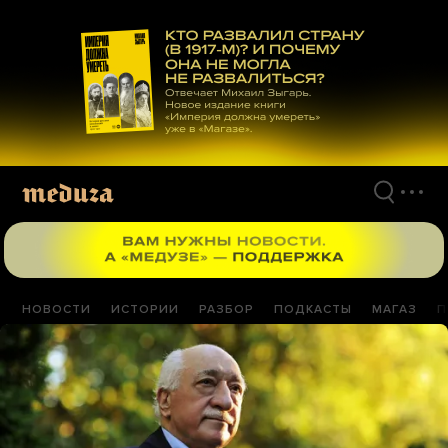
Перейти
к
материалам
НОВОСТИ
ИСТОРИИ
РАЗБОР
ПОДКАСТЫ
МАГАЗ
П