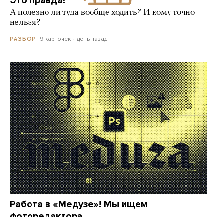
Это правда?
А полезно ли туда вообще ходить? И кому точно
нельзя?
9 карточек
день назад
РАЗБОР
Работа в «Медузе»! Мы ищем
фоторедактора